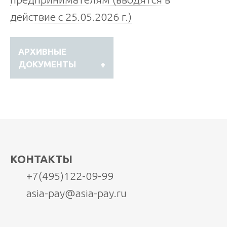
действие с 25.05.2026 г.)
АРХИВНЫЕ
ДОКУМЕНТЫ
Тарифы АЗИЯПЭЙ ООО (введены в
действие с 10.07.2024 г.)
Тарифы комиссионного
КОНТАКТЫ
вознаграждения РНКО АЗИЯПЭЙ
+7(495)122-09-99
ООО за расчетные услуги,
asia-pay@asia-pay.ru
предоставляемые юридическим
лицам и индивидуальным